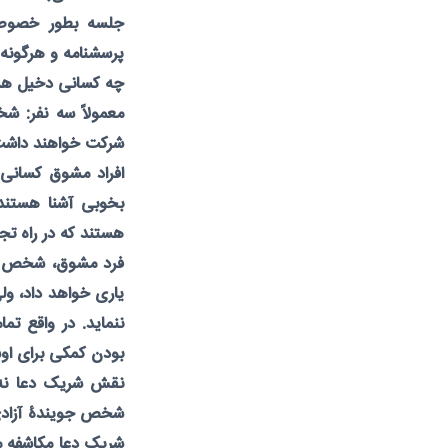
جلسه بطور خصوصی
پرسشنامه و هرگونه 
چه کسانی دخیل هس
معمولاً سه نفر: 
شرکت خواهند داشت
افراد مشوق کسانی 
بخوبی آشنا هستند و
هستند که در راه ت
فرد مشوق، شخص جوی
یاری خواهد داد، ول
ننماید. در واقع ت
بودن کمکی برای او
نقش شریک دعا نه 
شخص جویندۀ آزادی ر
شریک دعا مکاشفه م