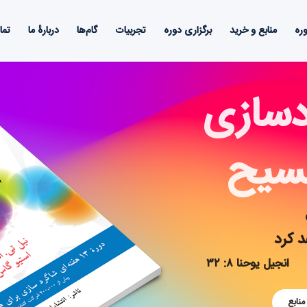
ره
منابع و خرید
برگزاری دوره
تجربیات
گام‌ها
دربارۀ ما
تما
دسازی
مسیح
د کرد
انجیل یوحنا ۸: ۳۲
منابع