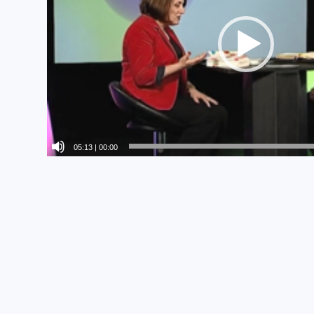
05:13
|
00:00