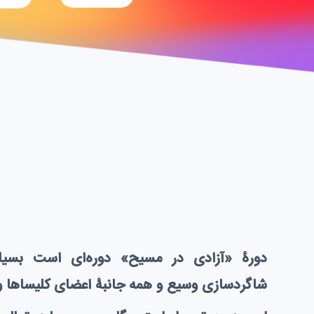
دورۀ «آزادی در مسیح» دوره‌ای است بسیا
شاگردسازی وسیع و همه جانبۀ اعضای کلیساها و 